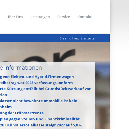
Über Uns
Leistungen
Service
Kontakt
Sie sind hier:
Startseite
le Informationen
 von Elektro- und Hybrid-Firmenwagen
eibetrag war 2023 verfassungskonform
rte Kürzung entfällt bei Grundstücksverkauf vor
tion
lasser nicht bewohnte Immobilie ist kein
enheim
ung der Frühstartrente
plan gegen Steuer- und Finanzkriminalität
 zur Künstlersozialkasse steigt 2027 auf 5,0 %