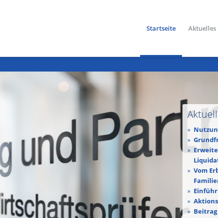
Startseite
Aktuelles
Aktuel
Nutzung
Grundfr
Erweite
Liquida
Vom Erb
Famili
Einführ
Aktions
Beitrag